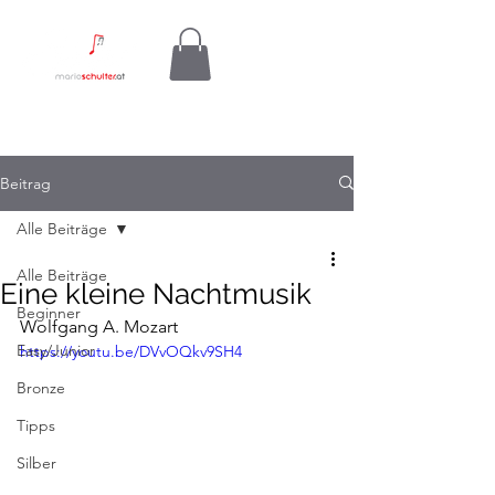
Beitrag
Alle Beiträge
Alle Beiträge
Eine kleine Nachtmusik
Beginner
Wolfgang A. Mozart
Easy/Junior
https://youtu.be/DVvOQkv9SH4
Bronze
Tipps
Silber