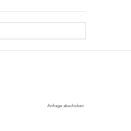
Sarah Connor - Vincent
a, der Pumuckl ist
Werde auch DU Teil der Trompeten-Community
Einfach mit E-Mail-Adresse anmelden und los gehts...
Anfrage abschicken