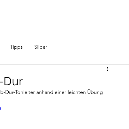
Start
Shop
Videos
Mi
Tipps
Silber
-Dur
b-Dur-Tonleiter anhand einer leichten Übung 
g