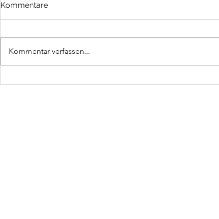
Kommentare
Kommentar verfassen...
In die Berg bin i gern
Hurra, hurr
da