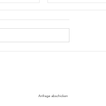
Sarah Connor - Vincent
a, der Pumuckl ist
Werde auch DU Teil der Trompeten-Community
Einfach mit E-Mail-Adresse anmelden und los gehts...
Anfrage abschicken