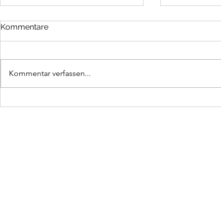
Kommentare
Kommentar verfassen...
In die Berg bin i gern
Hurra, hurr
da