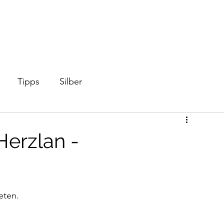
Start
Shop
Videos
Mi
Tipps
Silber
Herzlan -
eten. 